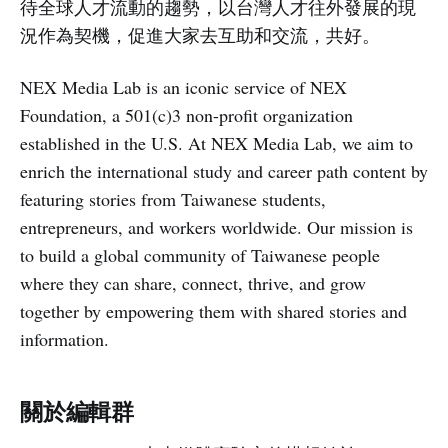
待全球人才流動的趨勢，以台灣人才往外發展的現
況作為契機，促進大家去互助和交流，共好。
NEX Media Lab is an iconic service of NEX
Foundation, a 501(c)3 non-profit organization
established in the U.S. At NEX Media Lab, we aim to
enrich the international study and career path content by
featuring stories from Taiwanese students,
entrepreneurs, and workers worldwide. Our mission is
to build a global community of Taiwanese people
where they can share, connect, thrive, and grow
together by empowering them with shared stories and
information.
關於編輯群