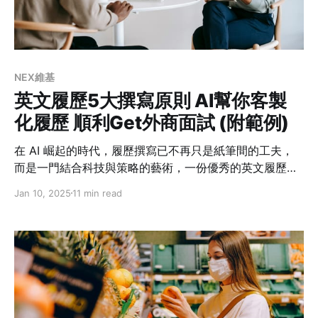
NEX維基
英文履歷5大撰寫原則 AI幫你客製
化履歷 順利Get外商面試 (附範例)
在 AI 崛起的時代，履歷撰寫已不再只是紙筆間的工夫，
而是一門結合科技與策略的藝術，一份優秀的英文履歷不
僅是進入外商或海外求職的敲門磚，更是展示你專業價值
Jan 10, 2025
11 min read
的舞台，透過本文，你將學會如何善用 AI 工具，遵循五
大原則並避免三大常見錯誤，讓自己的履歷在 HR 的目光
中脫穎而出，找到心儀的工作。