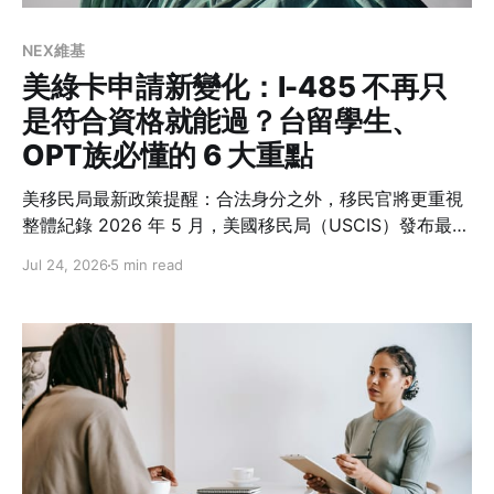
NEX維基
美綠卡申請新變化：I-485 不再只
是符合資格就能過？台留學生、
OPT族必懂的 6 大重點
美移民局最新政策提醒：合法身分之外，移民官將更重視
整體紀錄 2026 年 5 月，美國移民局（USCIS）發布最新
政策備忘錄 PM-602-0199，再次強調一項許多人容易忽
Jul 24, 2026
5 min read
略的概念：在美國境內申請綠卡（Adjustment of
Status，I-485）並不是一項「權利」，而是政府依法行
使裁量權後所提供的移民程序。 這份備忘錄沒有修改移民
法，也沒有改變誰可以申請綠卡，但要求移民官在審查 I-
485 時，更全面檢視申請人的身分維持紀錄、過往行為與
誠信表現。對台灣留學生與在美工作的專業人士而言，這
代表未來除了符合資格，也需要更加重視一路以來的移民
紀錄。