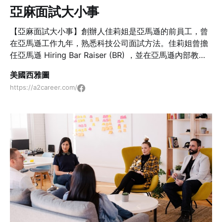
亞麻面試大小事
【亞麻面試大小事】創辦人佳莉姐是亞馬遜的前員工，曾
在亞馬遜工作九年，熟悉科技公司面試方法。佳莉姐曾擔
任亞馬遜 Hiring Bar Raiser (BR) ，並在亞馬遜內部教授
“Make Great Hiring Decisions (MGHD)” 課程 。佳莉姐
美國西雅圖
在從亞馬遜畢業後，成立粉絲頁，分享美國科技大廠的求
https://a2career.com/
職大小事。佳莉姐在台灣長大，曾在美國念MBA，曾在中
國、美國工作，現居美國西雅圖。