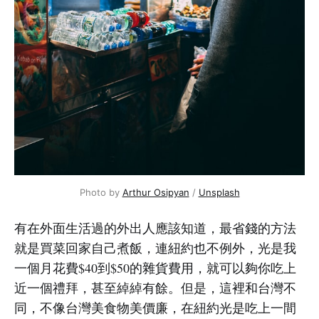
Photo by 
Arthur Osipyan
 / 
Unsplash
有在外面生活過的外出人應該知道，最省錢的方法
就是買菜回家自己煮飯，連紐約也不例外，光是我
一個月花費$40到$50的雜貨費用，就可以夠你吃上
近一個禮拜，甚至綽綽有餘。但是，這裡和台灣不
同，不像台灣美食物美價廉，在紐約光是吃上一間