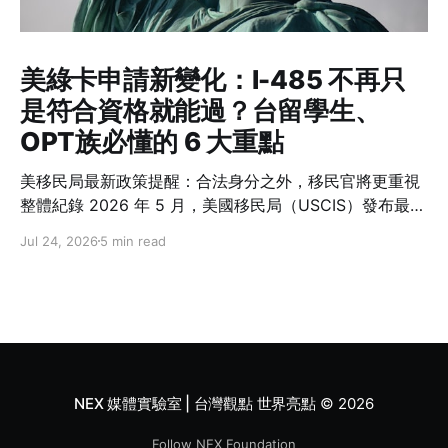
美綠卡申請新變化：I-485 不再只
是符合資格就能過？台留學生、
OPT族必懂的 6 大重點
美移民局最新政策提醒：合法身分之外，移民官將更重視
整體紀錄 2026 年 5 月，美國移民局（USCIS）發布最新
政策備忘錄 PM-602-0199，再次強調一項許多人容易忽
Jul 24, 2026
5 min read
略的概念：在美國境內申請綠卡（Adjustment of
Status，I-485）並不是一項「權利」，而是政府依法行
使裁量權後所提供的移民程序。 這份備忘錄沒有修改移民
法，也沒有改變誰可以申請綠卡，但要求移民官在審查 I-
485 時，更全面檢視申請人的身分維持紀錄、過往行為與
誠信表現。對台灣留學生與在美工作的專業人士而言，這
代表未來除了符合資格，也需要更加重視一路以來的移民
NEX 媒體實驗室 | 台灣觀點 世界亮點
© 2026
紀錄。
Follow NEX Foundation