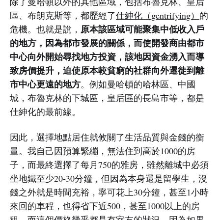
除了曼哈頓以外的其他區域，包括布魯克林、皇后
區、布朗克斯等，都歷經了
仕紳化（gentrifying）
的
原本該區域可能聚集中低收入戶
危機。也就是說，
的地方，因為都市發展的關係，而使開發商由都市
中心向外開始尋找地方投資，該地因資金湧入而導
致房價提升，迫使原本較貧窮的社群向外遷徙到離
市中心更遠的地方
。例如曼哈頓的哈林區、中國
城，布魯克林的下城區，皇后區的長島市等，都是
仕紳化的最前線。
因此，選擇地點居住就攸關了生活品質與金錢的衡
量。我自己因預算緊繃，無法住到高於1000的房
子，而最終選擇了每月750的雅房，雖然離城中必須
坐地鐵至少20-30分鐘，但因為本身還是留學生，沒
錢之外就是時間充裕，寧可花上30分鐘，甚至1小時
來回的車程，也得省下近500，甚至1000以上的房
租。而這個價格幾乎都是有室友的狀況，因為如果