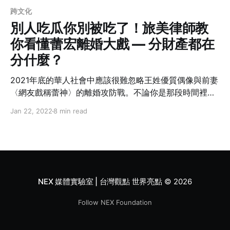
跨文化
別人吃瓜你別被吃了！旅美律師教
你看懂蕾宏離婚大戲 — 分財產都在
分什麼？
2021年底的華人社會中應該很難忽略王姓優質偶像與前妻
〈網友戲稱蕾神〉的離婚攻防戰。不論你是那段時間裡夜
夜捧瓜吃瓜的群眾，還是認為這是人家私事何必多事的心
Jan 22, 2022
8 min read
態？今天旅美律師Sylvia就要告訴你，她從這中間看到了
什麼我們沒看到的貓膩。許多外嫁人妻/夫們，如果你在美
國一旦不幸遭逢離婚，你又該怎麼保障自身權益。順道提
醒美國每一州法規定也不同，此文以紐約州為主要案例說
明。
NEX 媒體實驗室 | 台灣觀點 世界亮點
© 2026
Follow NEX Foundation