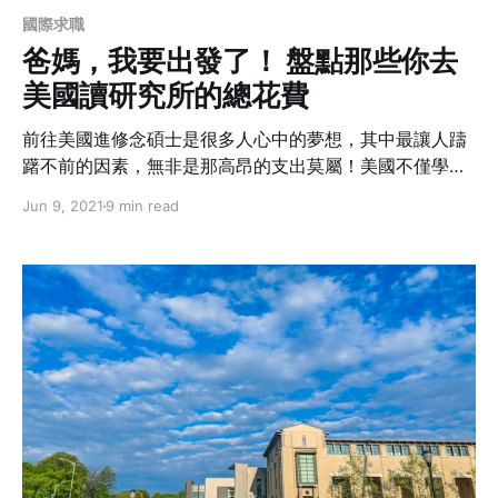
國際求職
爸媽，我要出發了！ 盤點那些你去
美國讀研究所的總花費
前往美國進修念碩士是很多人心中的夢想，其中最讓人躊
躇不前的因素，無非是那高昂的支出莫屬！美國不僅學費
高昂，生活費也高於台灣。如何在出發前甚至準備申請學
Jun 9, 2021
9 min read
校前準確估算自己的總支出呢？作者曾在美國賓州匹茲堡
念過一年半的碩士，用親身經驗告訴你如何估算自己的花
費，也提供一些簡單的省錢方法幫你省下你在美國的開
銷。