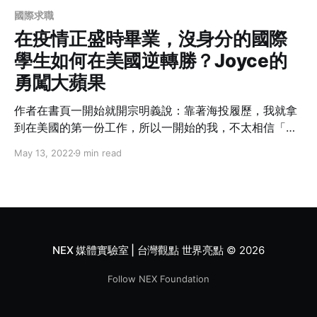
國際求職
在疫情正盛時畢業，沒身分的國際
學生如何在美國逆轉勝？Joyce的
勇闖大蘋果
作者在書頁一開始就開宗明義說：靠著海投履歷，我就拿
到在美國的第一份工作，所以一開始的我，不太相信「人
脈」的神奇力量。直到失業、被資遣，在職涯的狂風暴雨
May 13, 2022
9 min read
中，我開始明白，「人脈」是多多益善的。
NEX 媒體實驗室 | 台灣觀點 世界亮點
© 2026
Follow NEX Foundation