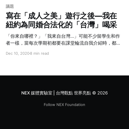
議題
寫在「成人之美」遊行之後—我在
紐約為同婚合法化的「台灣」喝采
「你來自哪裡？」「我來自台灣…」可能不少留學生和作
者一樣，當每次學期初都要在課堂輪流自我介紹時，都覺
得很頭痛。一來是以前不習慣這樣的課堂進行方式，每個
Dec 10, 2020
8 min read
人都必須說說自己是誰，自己偏好的性別代稱為何
（he/she/they），說說自己為什麼會來修這門課，以及
自己的研究興趣是什麼；二來是別人一聽到自己濃重的口
音，就會很好奇你來自哪裡，而你又要怎麼介紹自己的家
鄉？
NEX 媒體實驗室 | 台灣觀點 世界亮點
© 2026
Follow NEX Foundation