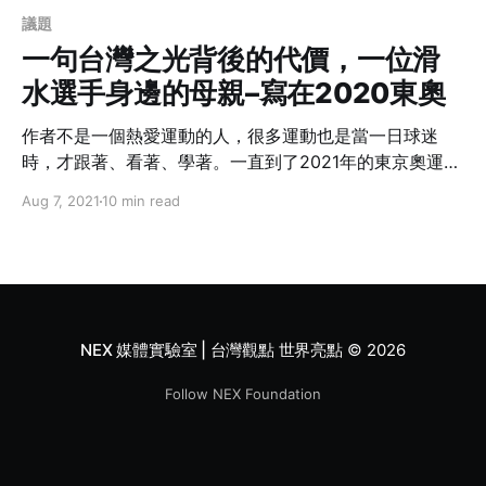
議題
一句台灣之光背後的代價，一位滑
水選手身邊的母親–寫在2020東奧
作者不是一個熱愛運動的人，很多運動也是當一日球迷
時，才跟著、看著、學著。一直到了2021年的東京奧運
會，剛好人在台灣，好像才又感染到了全民瘋運動的熱
Aug 7, 2021
10 min read
潮；畢竟這是這一年多來除了疫苗、疫情之外，最大篇幅
被報導的新聞。不論是什麼顏色的獎牌，「我看到的是選
手們背後的父母和教練。」
NEX 媒體實驗室 | 台灣觀點 世界亮點
© 2026
Follow NEX Foundation