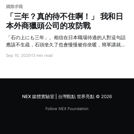
國際求職
「三年？真的待不住啊！」 我和日
本外商獵頭公司的攻防戰
「石の上にも三年」。相信在日本職場待過的人對這句話
應該不生疏，石頭坐久了也會慢慢被你坐暖，簡單講就是
勸人不要動不動就想離職。但如果還沒滿三年就想轉職該
Sep 10, 2020
13 min read
怎麼辦到呢？有沒有什麼策略是正處於轉職十字路口的我
們可以參考的呢？本篇內容作者將她寶貴的第一手經驗濃
縮成三大主軸：履歷、獵頭、面試，就讓我們繼續看下
去。
NEX 媒體實驗室 | 台灣觀點 世界亮點
© 2026
Follow NEX Foundation