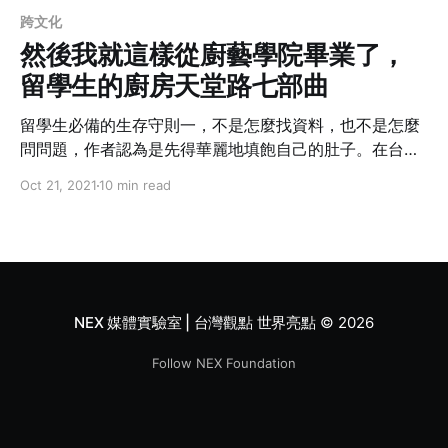
跨文化
然後我就這樣從廚藝學院畢業了，
留學生的廚房天堂路七部曲
留學生必備的生存守則一，不是怎麼找資料，也不是怎麼
問問題，作者認為是先得華麗地填飽自己的肚子。在台灣
生活的便利和父母照顧得宜，許多留學生在出國之前都不
Oct 21, 2021
10 min read
知廚房是何物？少有幾位對烹飪有天賦異稟的人才除外，
相信大部分的人若非是婚後或是有了孩子後才開始拿起鍋
鏟，還有另一個可觀的組成絕對是有過海外留學經驗的學
生，而這並非偶然，是冒著生命危險換來的。
NEX 媒體實驗室 | 台灣觀點 世界亮點
© 2026
Follow NEX Foundation