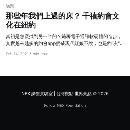
議題
那些年我們上過的床？ 千禧約會文
化在紐約
當初是怎麼找到另一半的？隨著電子通訊軟硬體的進步，
其實越來越多的約會app變成現代紅娘不說，也是約”友”
神器（差點被消音）；從事法律工作的作者反倒在人海浮
Feb 14, 2021
5 min read
沉中悟出了這情愛世界裡的遊戲規則，根本就像獵頭找人
才一樣，不但有策略也有脈絡可循。還沒上岸的你/妳，不
要再怨天怨地靠緣分，快照本宣科期待下一任。
NEX 媒體實驗室 | 台灣觀點 世界亮點
© 2026
Follow NEX Foundation