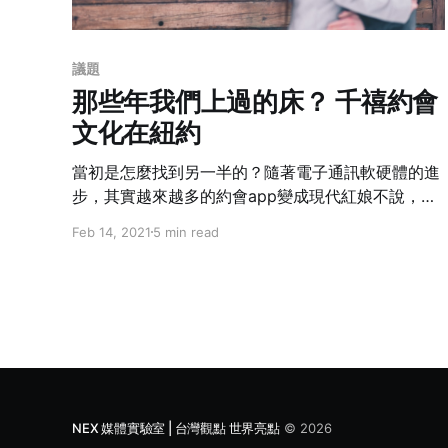
議題
那些年我們上過的床？ 千禧約會
文化在紐約
當初是怎麼找到另一半的？隨著電子通訊軟硬體的進
步，其實越來越多的約會app變成現代紅娘不說，也
是約”友”神器（差點被消音）；從事法律工作的作者
Feb 14, 2021
5 min read
反倒在人海浮沉中悟出了這情愛世界裡的遊戲規則，
根本就像獵頭找人才一樣，不但有策略也有脈絡可
循。還沒上岸的你/妳，不要再怨天怨地靠緣分，快
照本宣科期待下一任。
NEX 媒體實驗室 | 台灣觀點 世界亮點
© 2026