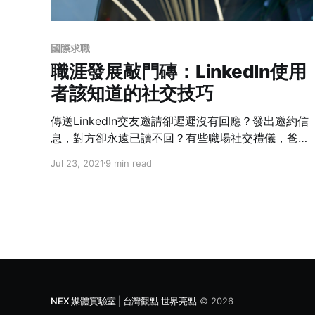
國際求職
職涯發展敲門磚：LinkedIn使用
者該知道的社交技巧
傳送LinkedIn交友邀請卻遲遲沒有回應？發出邀約信
息，對方卻永遠已讀不回？有些職場社交禮儀，爸媽
不見得知道，學校通常也沒教，但非常重要。良好的
Jul 23, 2021
9 min read
禮貌與態度，是敲開職場新機會的第一塊敲門磚。
NEX 媒體實驗室 | 台灣觀點 世界亮點
© 2026