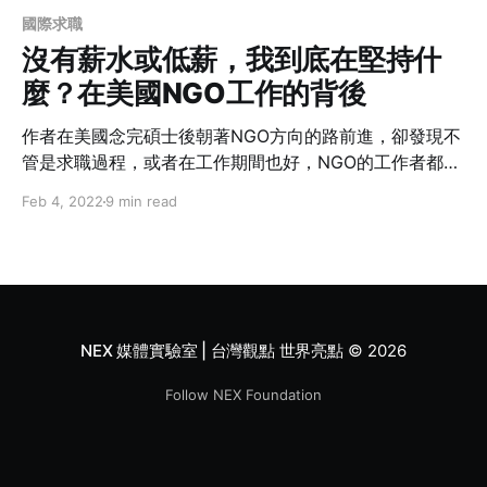
國際求職
沒有薪水或低薪，我到底在堅持什
麼？在美國NGO工作的背後
作者在美國念完碩士後朝著NGO方向的路前進，卻發現不
管是求職過程，或者在工作期間也好，NGO的工作者都面
臨很大的挑戰，其中就是來自於熱忱與金錢兩造之間的妥
Feb 4, 2022
9 min read
協與衡量。作者以自身經驗為出發點，點出許多制度上的
問題與困境，並期許其他組織工作者能共同朝著社會正義
的目標前進，突破以「金錢」衡量的工作觀。
NEX 媒體實驗室 | 台灣觀點 世界亮點
© 2026
Follow NEX Foundation