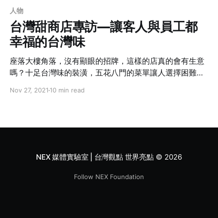
人物
台灣甜商店專訪—讓客人與員工都
幸福的台灣味
座落大樓角落，沒有顯眼的招牌，這樣的店真的會有生意
嗎？十足台灣味的裝潢，五花八門的菜單讓人選擇困難發
作。小孩子才做選擇，大人就是想吃的都點！上菜後托盤
Nov 27, 2021
10 min read
上呈現的就是懷念已久的家鄉味，一邊吃一邊讚不絕口。
門口的排隊人潮越來越長，而且大部分是日本人，讓人驚
訝這樣一家隱身在二樓的小店鋪原來有這麼強大的力量......
NEX 媒體實驗室 | 台灣觀點 世界亮點
© 2026
Follow NEX Foundation