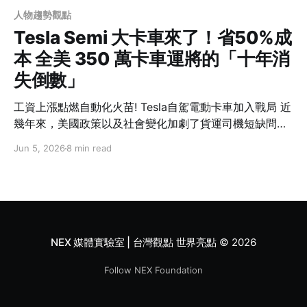
人物趨勢觀點
Tesla Semi 大卡車來了！省50%成
本 全美 350 萬卡車運將的「十年消
失倒數」
工資上漲點燃自動化火苗! Tesla自駕電動卡車加入戰局 近
幾年來，美國政策以及社會變化加劇了貨運司機短缺問
題，這些供需失衡帶來近年的司機工資水平上漲；雖然對
Jun 5, 2026
8 min read
既有勞動力而言工資上漲是好事，但對運輸企業經營者而
言，這卻意味著成本壓力的進一步增加，這種來自成本的
「推力」加速了業界尋求自動化的步伐。
NEX 媒體實驗室 | 台灣觀點 世界亮點
© 2026
Follow NEX Foundation