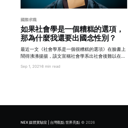
國際求職
如果社會學是一個糟糕的選項，
那為什麼我還要出國念性別？
最近一文《社會學系是一個很糟糕的選項》在臉書上
鬧得沸沸揚揚，該文宣稱社會學系出社會後難以在職
場上找到工作，再者社會系賦予的都是負面思維，灌
Sep 1, 2021
8 min read
輸滿滿的加害與被害情結，最後該文也不認為社會系
可以學以致用，認為社會系整天都只是無病呻吟，貢
獻極低。可是如果社會系被批評的毫無價值，那為什
麼大家還是要出國念社會學系，甚至還攻讀社會學
呢？既然念社會學都已經夠糟了，為何作者還是堅持
出國念「性別」呢？
NEX 媒體實驗室 | 台灣觀點 世界亮點
© 2026