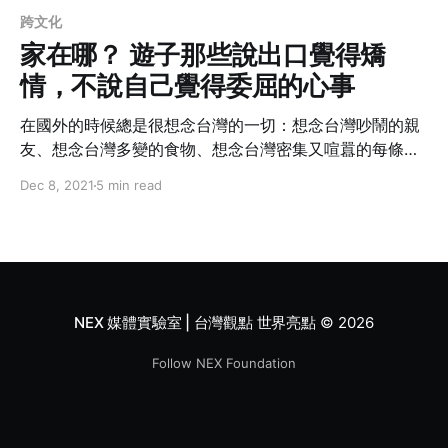
跨文化
家在哪？ 遊子那些說出口覺得矯
情，不說自己覺得委屈的心事
在國外的時候總是很想念台灣的一切：想念台灣吵鬧的親
友、想念台灣多變的食物、想念台灣密集又喧囂的每條小
街。在國外總是想著什麼時候才要回台灣，計畫著回台灣
Dec 8, 2021
5 min read
要見哪些人、吃哪些食物。但是，每次到了搭飛機前夕，
又開始想著：「會不會家人覺得我變了？會不會跟朋友們
疏遠了？會不會其實那已不再是我的舒適圈？」
NEX 媒體實驗室 | 台灣觀點 世界亮點
© 2026
Follow NEX Foundation