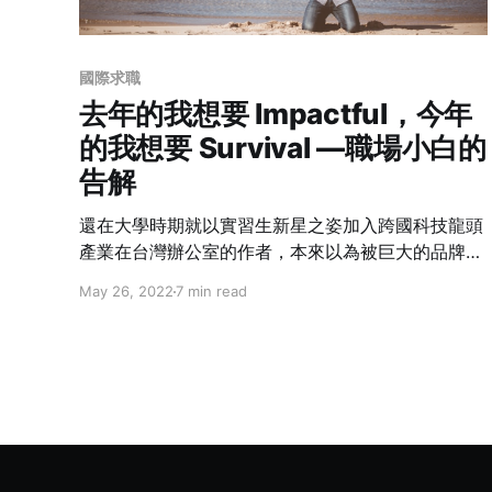
國際求職
去年的我想要 Impactful，今年
的我想要 Survival —職場小白的
告解
還在大學時期就以實習生新星之姿加入跨國科技龍頭
產業在台灣辦公室的作者，本來以為被巨大的品牌、
華麗的殿堂、成功的大神圍繞的生活，就是此生一路
May 26, 2022
7 min read
順遂的開端。他拚了命地想證明自己，用熱情和無止
盡燃燒時間「以為」這就離成功不遠了吧？