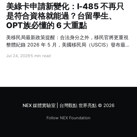
美綠卡申請新變化：I-485 不再只
是符合資格就能過？台留學生、
OPT族必懂的 6 大重點
美移民局最新政策提醒：合法身分之外，移民官將更重視
整體紀錄 2026 年 5 月，美國移民局（USCIS）發布最新
政策備忘錄 PM-602-0199，再次強調一項許多人容易忽
Jul 24, 2026
5 min read
略的概念：在美國境內申請綠卡（Adjustment of
Status，I-485）並不是一項「權利」，而是政府依法行
使裁量權後所提供的移民程序。 這份備忘錄沒有修改移民
法，也沒有改變誰可以申請綠卡，但要求移民官在審查 I-
485 時，更全面檢視申請人的身分維持紀錄、過往行為與
誠信表現。對台灣留學生與在美工作的專業人士而言，這
代表未來除了符合資格，也需要更加重視一路以來的移民
NEX 媒體實驗室 | 台灣觀點 世界亮點
© 2026
紀錄。
Follow NEX Foundation