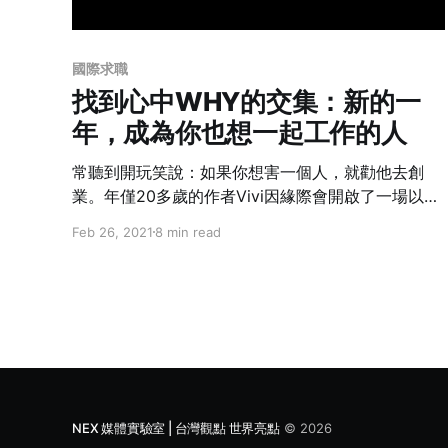
國際求職
找到心中WHY的交集：新的一
年，成為你也想一起工作的人
常聽到開玩笑說：如果你想害一個人，就勸他去創
業。年僅20多歲的作者Vivi因緣際會開啟了一場以月
經為主題的仗，本業為公衛學生的她，在身分上又多
Feb 26, 2021
8 min read
了一個創業主的頭銜，帶著一群志同道合的夥伴進入
戰場。初嘗創業的爽與不爽，她耗盡心力時間，想追
求的究竟是什麼？
NEX 媒體實驗室 | 台灣觀點 世界亮點
© 2026