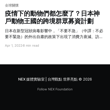
全球關懷
疫情下的動物們都怎麼了？日本神
戶動物王國的跨境群眾募資計劃
日本在新型冠狀病毒影響中，「不要不急」（中譯：不必
要不緊急）的外出自肅的政策下出現了消費力衰減、訪日
觀光市場消失，以及 2020 東京奧運延期等問題，造成各
Apr 1, 2022
8 min read
種產業的經營者面臨經營困難。七月底在日本政府雖然在
各地陸續展開了「GO TO TRAVEL」的活動，希望促進國
內的旅遊經濟，但訪日觀光市場的復甦仍遙遙無期。
NEX 媒體實驗室 | 台灣觀點 世界亮點
© 2026
Follow NEX Foundation