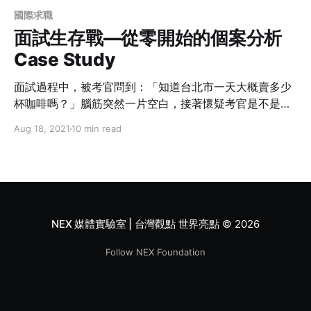
國際求職
面試生存戰—從零開始的個案分析
Case Study
面試過程中，被考官問到：「知道台北市一天大概賣多少
杯咖啡嗎？」腦筋突然一片空白，接著懷疑考官是不是在
跟你玩腦筋急轉彎嗎？ 千萬不要這麼想，因為你可能是遇
Aug 18, 2021
10 min read
到面試關卡中的魔王——個案分析了。
NEX 媒體實驗室 | 台灣觀點 世界亮點
© 2026
Follow NEX Foundation