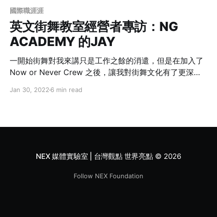
國際職涯涯
英文街舞教室經營者專訪：NG
ACADEMY 的JAY
一開始街舞對我來講只是工作之餘的消遣，但是在加入了
Now or Never Crew 之後，讓我對街舞文化有了更深的
連結。當前輩們因為年紀或是工作慢慢離開街舞圈， 最後
Jan 30, 2022
6 min read
只剩我和另外一個朋友的時候， 心裡覺得不服氣，想要把
團隊的傳統延續下去。我們就憑藉著這口氣做了許多努
力，擴張了我們的團隊。
NEX 媒體實驗室 | 台灣觀點 世界亮點
© 2026
Follow NEX Foundation