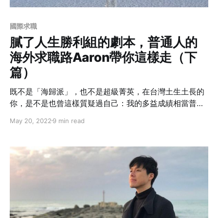
國際求職
膩了人生勝利組的劇本，普通人的
海外求職路Aaron帶你這樣走（下
篇）
既不是「海歸派」，也不是超級菁英，在台灣土生土長的
你，是不是也曾這樣質疑過自己：我的多益成績相當普
通，沒有優秀的外語能力還可以出國工作嗎？國外雇主怎
May 20, 2022
9 min read
麼可能選擇我，而不是其他本地人？能出國工作的都是菁
英，我只有本土學經歷根本不可能吧？我沒辦法留學進
修，是不是這輩子就註定得在台灣工作？不是的，只要用
對方法，你也能被世界看見！