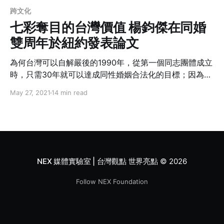
跨文化
七彩奪目的台灣價值 楊鈞傑在同婚
雙周年於紐約發表論文
為何台灣可以自解嚴後的1990年，從第一個同志團體成立
時，只需30年就可以達成同性婚姻合法化的目標；因為同
樣地，相對於西方社會而言，又如美國來講，石牆暴動
May 27, 2021
14 min read
（Stonewall riots）從1969到同婚合法化的2015年也歷
經了50年，更不用說石牆運動不是美國社會的第一個同志
運動生成，甚至早在更久以前就已成立。為什麼台灣可以
快速地達成如此成就？
NEX 媒體實驗室 | 台灣觀點 世界亮點
© 2026
Follow NEX Foundation