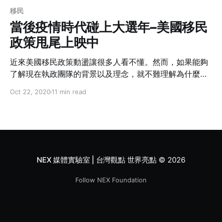
移民
當後疫情時代碰上大選年–美國移民
政策甩尾上映中
近來美國移民政策動盪讓很多人看不懂。然而，如果能夠
了解現在執政團隊的背景以及理念，就不難理解為什麼會
有這些法規和政策。 瞭解其背景之後就會明白， 為什麼
Oct 22, 2020
11 min read
會在個時間點（也就是大選前夕、疫情高峰）出現這樣的
政策。還有政府在執行這些新政策時的著眼點，因此更能
應對因政策而起的變化，看到未來可能發展走向，要面對
這些挑戰。
NEX 媒體實驗室 | 台灣觀點 世界亮點
© 2026
Follow NEX Foundation