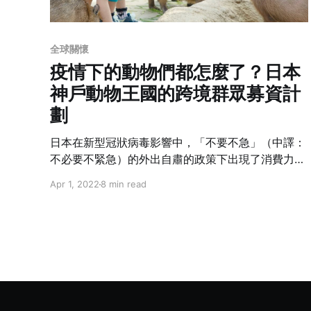
全球關懷
疫情下的動物們都怎麼了？日本
神戶動物王國的跨境群眾募資計
劃
日本在新型冠狀病毒影響中，「不要不急」（中譯：
不必要不緊急）的外出自肅的政策下出現了消費力衰
減、訪日觀光市場消失，以及 2020 東京奧運延期等
Apr 1, 2022
8 min read
問題，造成各種產業的經營者面臨經營困難。七月底
在日本政府雖然在各地陸續展開了「GO TO
TRAVEL」的活動，希望促進國內的旅遊經濟，但訪
日觀光市場的復甦仍遙遙無期。