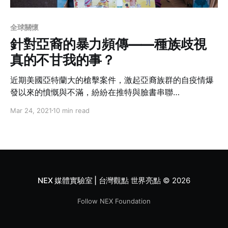
全球關懷
針對亞裔的暴力頻傳——種族歧視
真的不甘我的事？
近期美國亞特蘭大的槍擊案件，激起亞裔族群的自疫情爆
發以來的憤慨與不滿，紛紛在推特與臉書串聯
#StopAsianHate，組織行動倡議與街頭遊行，以抗議不
Mar 24, 2021
10 min read
平等的種族歧視。而作為亞裔的一環，台裔該如何看待這
場社會運動？又除了停止對亞裔的仇恨外，該如何剖析背
後鑲嵌於種族、性別間的不平等關係？
NEX 媒體實驗室 | 台灣觀點 世界亮點
© 2026
Follow NEX Foundation