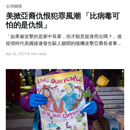
全球關懷
美掀亞裔仇恨犯罪風潮 「比病毒可
怕的是仇恨」
「如果被攻擊的是家中長輩，你才願意挺身而出嗎？」後
疫情時代美國接連發生駭人聽聞的隨機攻擊亞裔長者事
件，被害人從輕重傷到致死，眼前的事實在在挑動著在美
Apr 8, 2021
4 min read
華人的神經；長期以來被歧視、被針對甚至現在成為惡意
下手標靶的蓄膿毒瘤，除了抗議和口水之外，還有翻轉的
可能嗎？我們到底還要旁觀多久？