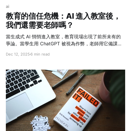
ai
教育的信任危機：AI 進入教室後，
我們還需要老師嗎？
當生成式 AI 悄悄進入教室，教育現場出現了前所未有的
爭論。當學生用 ChatGPT 被視為作弊，老師用它備課又
是否合理？一名美國大學生質疑教授以 AI 撰寫講義、甚
Dec 12, 2025
6 min read
至要求退費的事件，揭開了這場辯論的核心：在 AI 能
寫、能教的時代，教育的價值究竟是知識本身，還是「人
與人」之間的互動與啟發？