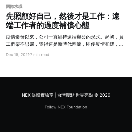
國際求職
先照顧好自己，然後才是工作：遠
端工作者的過度補償心態
疫情爆發以來，公司一直維持遠端辦公的形式。起初，員
工們樂不思蜀，覺得這是新時代潮流，即便疫情和緩，也
不願回辦公室上班。現在，許多員工開始覺得精神壓力過
Dec 15, 2021
7 min read
大，甚至看起了心理諮商，其中原因，也許和「過度補
償」心態有關......。
NEX 媒體實驗室 | 台灣觀點 世界亮點
© 2026
Follow NEX Foundation