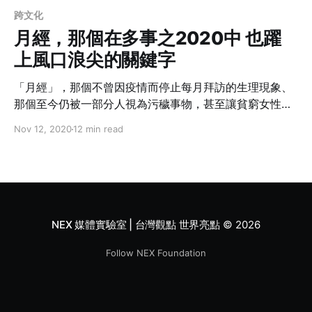
跨文化
月經，那個在多事之2020中 也躍
上風口浪尖的關鍵字
「月經」，那個不曾因疫情而停止每月拜訪的生理現象、
那個至今仍被一部分人視為污穢事物，甚至讓貧窮女性陷
入弱勢惡性循環，卻其實始終無辜的正常生理現象。他是
Nov 12, 2020
12 min read
今年彩通新定義色彩的精髓，是國際女童日的重要呼籲，
更是頻頻登上熱搜排行榜的關鍵字。這些你或妳可能從來
沒想過的小事，作者用歷史、用數字、用調查、甚至堵上
事業來讓你知道，月經是大事。
NEX 媒體實驗室 | 台灣觀點 世界亮點
© 2026
Follow NEX Foundation