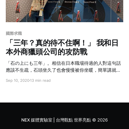
國際求職
「三年？真的待不住啊！」 我和日
本外商獵頭公司的攻防戰
「石の上にも三年」。相信在日本職場待過的人對這句話
應該不生疏，石頭坐久了也會慢慢被你坐暖，簡單講就是
勸人不要動不動就想離職。但如果還沒滿三年就想轉職該
Sep 10, 2020
13 min read
怎麼辦到呢？有沒有什麼策略是正處於轉職十字路口的我
們可以參考的呢？本篇內容作者將她寶貴的第一手經驗濃
縮成三大主軸：履歷、獵頭、面試，就讓我們繼續看下
去。
NEX 媒體實驗室 | 台灣觀點 世界亮點
© 2026