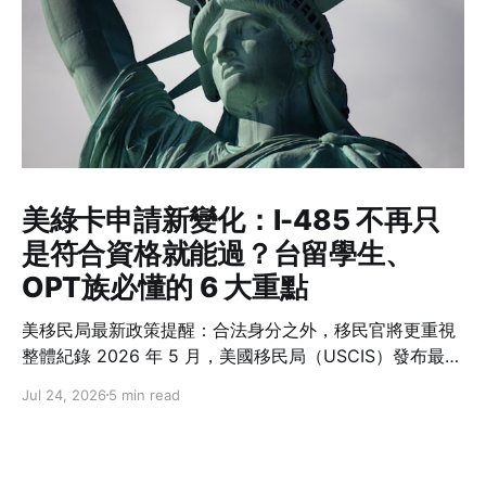
美綠卡申請新變化：I-485 不再只
是符合資格就能過？台留學生、
OPT族必懂的 6 大重點
美移民局最新政策提醒：合法身分之外，移民官將更重視
整體紀錄 2026 年 5 月，美國移民局（USCIS）發布最新
政策備忘錄 PM-602-0199，再次強調一項許多人容易忽
Jul 24, 2026
5 min read
略的概念：在美國境內申請綠卡（Adjustment of
Status，I-485）並不是一項「權利」，而是政府依法行
使裁量權後所提供的移民程序。 這份備忘錄沒有修改移民
法，也沒有改變誰可以申請綠卡，但要求移民官在審查 I-