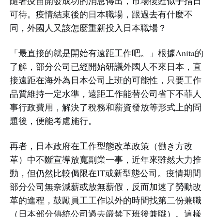
隨著疫苗開發成功的消息傳出，市場復甦似乎指日
可待。疫情結束後的日本職場，跟過去有什麼不
同，外國人又該怎麼重新投入日本職場？
「最直接的就是開始有遠距工作吧。」根據Anita的
了解，部分公司已經開始研議外國人不來日本，直
接遠距在海外為日本公司上班的可能性，只要工作
品質維持一定水準，遠距工作能替公司省下不菲人
事行政費用，解決了稅務和薪資發放等形式上的問
題後，便能考慮施行。
再者，日本政府在工作型態改革政策（働き方改
革）中不斷宣導放寬副業一事，近年來雖然大力推
動，但仍然比較侷限在IT或新型態公司。疫情期間
部分公司無奈減薪或放無薪假，反而加速了勞動改
革的進程，鼓勵員工工作以外的時間找第二份兼職
（日本部分傳統公司過去嚴禁下班後兼職）。這樣