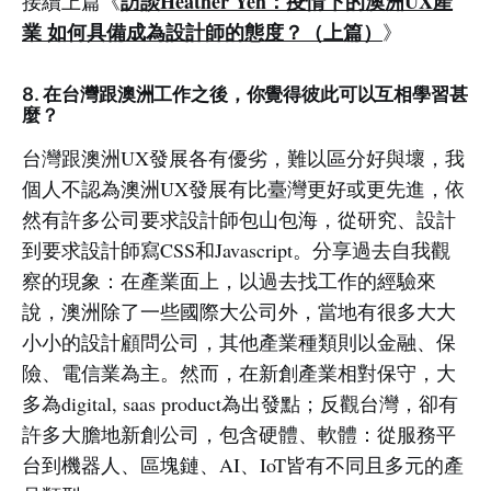
訪談Heather Yeh：疫情下的澳洲UX產
接續上篇《
業 如何具備成為設計師的態度？（上篇）
》
8. 在台灣跟澳洲工作之後，你覺得彼此可以互相學習甚
麼？
台灣跟澳洲UX發展各有優劣，難以區分好與壞，我
個人不認為澳洲UX發展有比臺灣更好或更先進，依
然有許多公司要求設計師包山包海，從研究、設計
到要求設計師寫CSS和Javascript。分享過去自我觀
察的現象：在產業面上，以過去找工作的經驗來
說，澳洲除了一些國際大公司外，當地有很多大大
小小的設計顧問公司，其他產業種類則以金融、保
險、電信業為主。然而，在新創產業相對保守，大
多為digital, saas product為出發點；反觀台灣，卻有
許多大膽地新創公司，包含硬體、軟體：從服務平
台到機器人、區塊鏈、AI、IoT皆有不同且多元的產