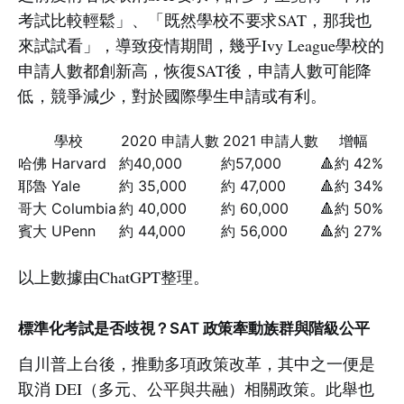
考試比較輕鬆」、「既然學校不要求SAT，那我也
來試試看」，導致疫情期間，幾乎Ivy League學校的
申請人數都創新高，恢復SAT後，申請人數可能降
低，競爭減少，對於國際學生申請或有利。
學校
2020 申請人數
2021 申請人數
增幅
哈佛 Harvard
約40,000
約57,000
🔺約 42%
耶魯 Yale
約 35,000
約 47,000
🔺約 34%
哥大 Columbia
約 40,000
約 60,000
🔺約 50%
賓大 UPenn
約 44,000
約 56,000
🔺約 27%
以上數據由ChatGPT整理。
標準化考試是否歧視？SAT 政策牽動族群與階級公平
自川普上台後，推動多項政策改革，其中之一便是
取消 DEI（多元、公平與共融）相關政策。此舉也