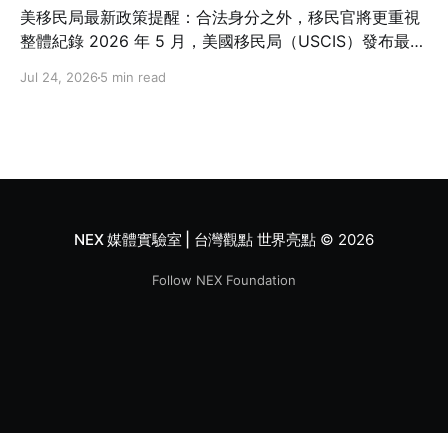
美移民局最新政策提醒：合法身分之外，移民官將更重視
整體紀錄 2026 年 5 月，美國移民局（USCIS）發布最新
政策備忘錄 PM-602-0199，再次強調一項許多人容易忽
Jul 24, 2026
5 min read
略的概念：在美國境內申請綠卡（Adjustment of
Status，I-485）並不是一項「權利」，而是政府依法行
使裁量權後所提供的移民程序。 這份備忘錄沒有修改移民
法，也沒有改變誰可以申請綠卡，但要求移民官在審查 I-
485 時，更全面檢視申請人的身分維持紀錄、過往行為與
誠信表現。對台灣留學生與在美工作的專業人士而言，這
代表未來除了符合資格，也需要更加重視一路以來的移民
NEX 媒體實驗室 | 台灣觀點 世界亮點
© 2026
紀錄。
Follow NEX Foundation
ссс