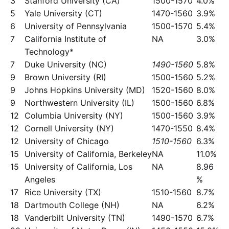
3
Stanford University (CA)
1500-1570
4.0%
5
Yale University (CT)
1470-1560
3.9%
6
University of Pennsylvania
1500-1570
5.4%
7
California Institute of
NA
3.0%
Technology*
7
Duke University (NC)
1490-1560
5.8%
9
Brown University (RI)
1500-1560
5.2%
9
Johns Hopkins University (MD)
1520-1560
8.0%
9
Northwestern University (IL)
1500-1560
6.8%
12
Columbia University (NY)
1500-1560
3.9%
12
Cornell University (NY)
1470-1550
8.4%
12
University of Chicago
1510-1560
6.3%
15
University of California, Berkeley
NA
11.0%
15
University of California, Los
NA
8.96
Angeles
%
17
Rice University (TX)
1510-1560
8.7%
18
Dartmouth College (NH)
NA
6.2%
18
Vanderbilt University (TN)
1490-1570
6.7%