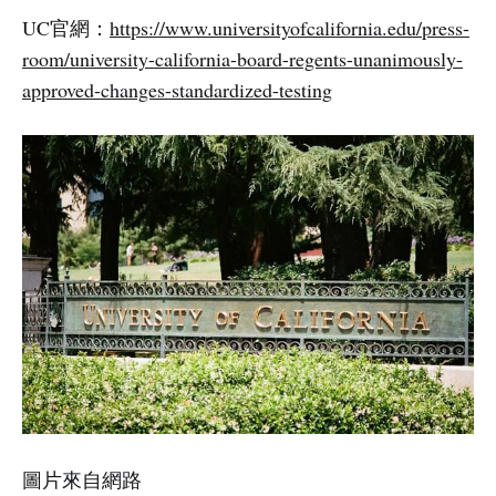
UC官網：
https://www.universityofcalifornia.edu/press-
room/university-california-board-regents-unanimously-
approved-changes-standardized-testing
圖片來自網路