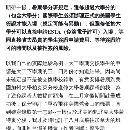
暑期學分班規定，選修超過六學分的
順帶一提，
（包含六學分）國際學生必須辦理正式的美國學生
簽證才能入境（規定可能有異動），但選修低於六
學分可以直接申請ESTA（免簽電子許可）入境，等
同直接省去昂貴的學生簽證申請費用、等待簽證許
可的時間以及被拒簽的風險。
以我自己的實際經驗為例，大三學期交換學生的申
請是大二下學期的三、四月份才知道結果。因為尚
未確定是不是被交換學校錄取，有意安排暑期到美
國加州大學柏克萊分校進修大學暑期課程的我，為
了避免課程人數提前額滿，在二月寒假期間註冊成
功後，保守地訂了單程飛往美國舊金山的機票，直
到確定錄取第一志願--一樣位於北美的魁北克大學蒙
特婁分校，我才及時地訂了八月底飛往加拿大的班
機，而非回台灣的機票（作者吶喊：感謝老