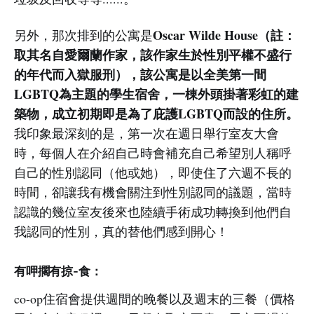
Oscar Wilde House（註：
另外，那次排到的公寓是
取其名自愛爾蘭作家，該作家生於性別平權不盛行
的年代而入獄服刑），該公寓是以全美第一間
LGBTQ為主題的學生宿舍，一棟外頭掛著彩虹的建
築物，成立初期即是為了庇護LGBTQ而設的住所。
我印象最深刻的是，第一次在週日舉行室友大會
時，每個人在介紹自己時會補充自己希望別人稱呼
自己的性別認同（他或她），即使住了六週不長的
時間，卻讓我有機會關注到性別認同的議題，當時
認識的幾位室友後來也陸續手術成功轉換到他們自
我認同的性別，真的替他們感到開心！
有呷擱有掠-食：
co-op住宿會提供週間的晚餐以及週末的三餐（價格