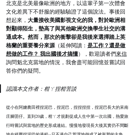
北克是北美最像歐洲的地方，以這輩子第一次體會
文化差異下不舒服的經驗驗證了這個說法。事後回
大量接收美國影視文化的我，對於歐洲相
想起來，
對顯得陌生，墊高了與其他歐洲交換學生社交的溝
通成本。然而，那次的衝擊卻是我後來選擇踏上英
格蘭的重要養分來源
是工作？還是做
（延伸閱讀：
想做的工作？ 我出國後才搞懂
），歡迎讀者們
來信
詢問魁北克當地的情況，我會盡可能回憶並嘗試回
答你們的疑問。
認識本文作者：柑ㄚ捏柑苦談
從小在阿嬤農田裡捏泥巴，捏泥巴，捏捏捏捏，捏泥巴長大的呆南
庄腳囝仔。直到20歲，柑ㄚ才規劃促成人生中第一次出國，熱愛旅
行時嘗試與當地的歷史形成連結。慢慢地發現長大後其實仍不間斷
地在經歷捏泥巴的過程--只不過自己荒謬地倒成了被形塑的主角，