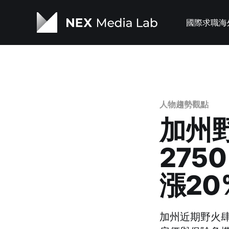
國際求職
海
人物趨勢觀點
加州野
275
漲20
加州近期野火肆