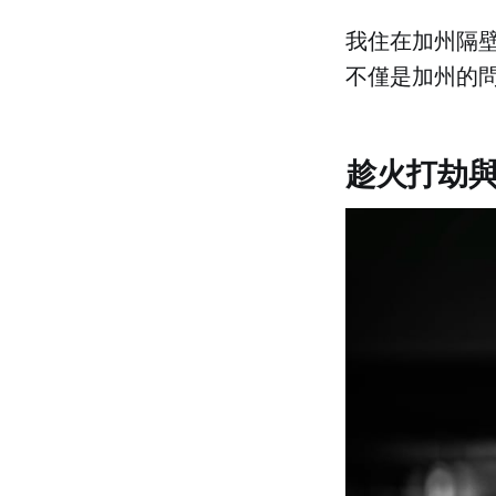
我住在加州隔
不僅是加州的
趁火打劫