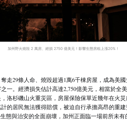
加州野火燒毀 2 萬房、經損 2750 億美元！影響生態房租上漲20%！
奪走29條人命、燒毀超過1萬6千棟房屋，成為美
害之一。經濟損失估計高達2,750億美元，相當於全美
是，洛杉磯山火重災區，房屋保險保單近幾年在火災
萬計的居民無法獲得賠償，被迫自行承擔高昂的重建
到生態與治安的全面崩壞，加州正面臨一場前所未有