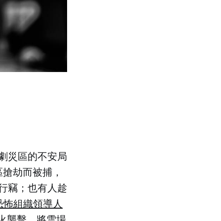
劇災區的不安局
區搶劫而被捕，
行竊；也有人趁
恐怖組織領導人
火襲擊，將雪場