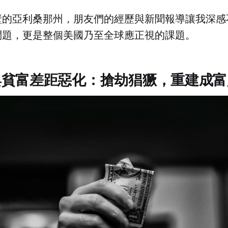
壁的亞利桑那州，朋友們的經歷與新聞報導讓我深感
問題，更是整個美國乃至全球應正視的課題。
與貧富差距惡化：搶劫猖獗，重建成富