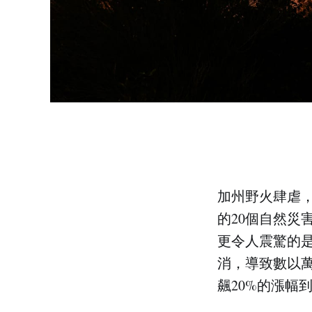
加州野火肆虐，
的20個自然災
更令人震驚的
消，導致數以
飆20%的漲幅