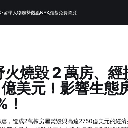
外留學
人物趨勢觀點
NEX維基
免費資源
火燒毀 2 萬房、經
0 億美元！影響生態
%！
虐，造成2萬棟房屋焚毀與高達2750億美元的經