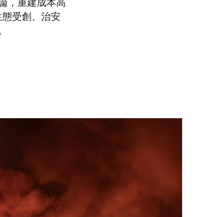
論，重建成本高
。生態受創、治安
。