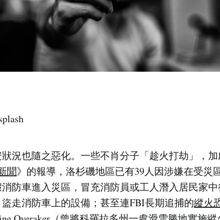
splash
安狀況也隨之惡化。一些不肖分子「趁火打劫」，加
x新聞
》的報導，洛杉磯地區已有39人因涉嫌在受災
假消防車進入災區，冒充消防員或工人潛入居民家中
盜走消防車上的設備；甚至連FBI長期追捕的
縱火
ine Overaker
（曾將科羅拉多州一處滑雪勝地實施縱