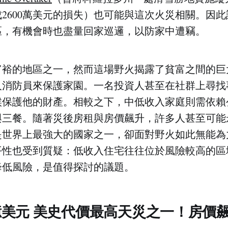
2600萬美元的損失）也可能與這次火災相關。因
區，有機會時也盡量回家巡邏，以防家中遭竊。
富裕的地區之一，然而這場野火揭露了貧富之間的巨
人消防員來保護家園。一名投資人甚至在社群上尋找
候保護他的財產。相較之下，中低收入家庭則需依賴
與三餐。隨著災後房租與房價飆升，許多人甚至可能
是世界上最強大的國家之一，卻面對野火如此無能為
平性也受到質疑：低收入住宅往往位於風險較高的區
降低風險，是值得探討的議題。
美元 美史代價最高天災之一！房價