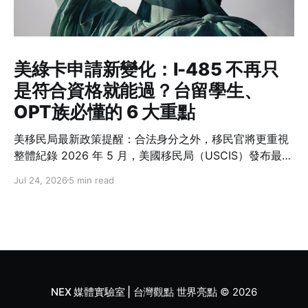
美綠卡申請新變化：I-485 不再只
是符合資格就能過？台留學生、
OPT族必懂的 6 大重點
美移民局最新政策提醒：合法身分之外，移民官將更重視
整體紀錄 2026 年 5 月，美國移民局（USCIS）發布最新
政策備忘錄 PM-602-0199，再次強調一項許多人容易忽
Jul 24, 2026
5 min read
略的概念：在美國境內申請綠卡（Adjustment of
Status，I-485）並不是一項「權利」，而是政府依法行
使裁量權後所提供的移民程序。 這份備忘錄沒有修改移民
法，也沒有改變誰可以申請綠卡，但要求移民官在審查 I-
485 時，更全面檢視申請人的身分維持紀錄、過往行為與
誠信表現。對台灣留學生與在美工作的專業人士而言，這
代表未來除了符合資格，也需要更加重視一路以來的移民
NEX 媒體實驗室 | 台灣觀點 世界亮點
© 2026
紀錄。