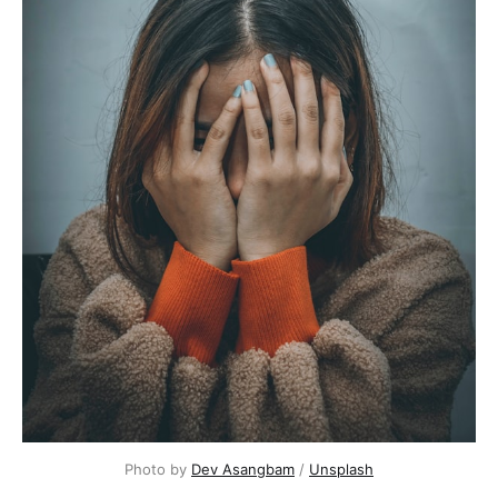
Photo by 
Dev Asangbam
 / 
Unsplash