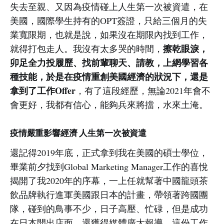
失去至親、又因為疫情碰上人生第一次被資遣，在
美國，國際學生持有的OPT簽證，只給三個月的失
業寬限期，也就是說，如果沒在期限內找到工作，
擦乾眼淚，
就得打包走人。我沒有太多哭的時間，
卯足全力投履歷、找前輩聊天、請教，上網學習各
種技能，於是在疫情重創美國經濟的狀況下，還是
拿到了工作Offer
，有了這段經歷，無論2021年會不
會更好，我都有信心，能夠兵來將擋，水來土淹。
疫情嚴重影響經濟 人生第一次被資遣
還記得2019年底，正式拿到我在美國的碩士學位，
畢業前夕找到Global Marketing Manager工作的喜悅
揭開了我2020年的序幕，一上任就幫著中國龍頭茶
飲品牌執行進軍美國跟日本的計畫，帶領著跨國團
隊，碰到的鳥事不少，日子高壓、忙碌，但是成功
在日本開出店面，還獲得媒體廣大報導，這份工作