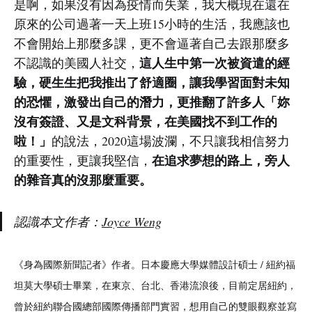
是啊，如果沒有因為疫情而失業，我大概現在還在
原來的公司過著一天上班15小時的生活，我應該也
不會開始上那麼多課，更不會逼著自己去跟那麼多
這人生中第一次被資遣的經
不認識的美國人社交，
驗，硬生生把我推出了舒適圈，讓我學習面對未知
的恐懼，激發出自己的潛力，更推翻了許多人「妳
沒有簽證、又是文科背景，在美國找不到工作的
啦！」
的說法，2020這場波瀾，不只讓我相信努力
在追求夢想的路上，旁人
的重要性，更讓我堅信，
的雜音真的沒那麼重要。
認識本文作者：
Joyce Weng
《身為國際新聞記者》作者。日本慶應大學媒體設計碩士 / 紐約福
坦莫大學碩士畢業，在東京、台北、香港流浪後，目前定居紐約，
曾於紐約聯合國總部國際傳播部門實習，想用自己的雙眼觀察並寫