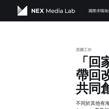
國際求職
海
英國工作
「回
帶回改
共同創
不同於其他有