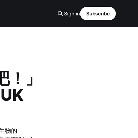
Sign in
Subscribe
吧！」
UK
生物的