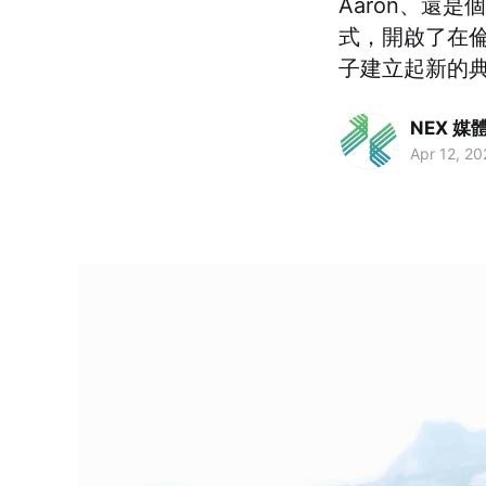
Aaron、還
式，開啟了在倫
子建立起新的
NEX 
Apr 12, 20