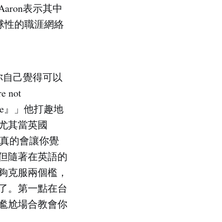
ron表示其中
樣全球性的職涯網絡
你自己覺得可以
 not
 too late』」他打趣地
尤其當英國
口音真的會讓你覺
但隨著在英語的
夠克服兩個檻，
了。第一點在台
尷尬場合教會你