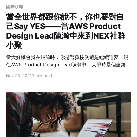
國際求職
當全世界都跟你說不，你也要對自
己Say YES——當AWS Product
Design Lead陳瀚申來到NEX社群
小聚
當大好機會就在眼前時，你是選擇接受還是繼續追夢？現
任AWS Product Design Lead陳瀚申，大學時是個建築系
的學生，他首次參與競圖就獲得國際獎項肯定，但卻拋下
Nov 28, 2021
7 min read
外界稱羨的建築界新星光環，跑到紐約念設計。不僅當時
的主管不理解，連身邊的人甚至都覺得他瘋了；後來不但
成功連結人工智慧和使用者體驗兩大專業，內化成自己的
系統後更落實在教職和職涯上，他是怎麼做到的？