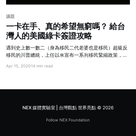
議題
一卡在手、真的希望無窮嗎？ 給台
灣人的美國綠卡簽證攻略
遇到史上數一數二（身為移民二代老婆也是移民）超級反
移民的川普總統，上任以來宣布一系列移民緊縮政策，更
令不少人感到卻步。讓移民律師團隊帶你來了解川普的移
Apr 15, 2020
14 min read
民新政。
NEX 媒體實驗室 | 台灣觀點 世界亮點
© 2026
Follow NEX Foundation