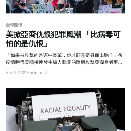
全球關懷
美掀亞裔仇恨犯罪風潮 「比病毒可
怕的是仇恨」
「如果被攻擊的是家中長輩，你才願意挺身而出嗎？」後
疫情時代美國接連發生駭人聽聞的隨機攻擊亞裔長者事
件，被害人從輕重傷到致死，眼前的事實在在挑動著在美
Apr 8, 2021
4 min read
華人的神經；長期以來被歧視、被針對甚至現在成為惡意
下手標靶的蓄膿毒瘤，除了抗議和口水之外，還有翻轉的
可能嗎？我們到底還要旁觀多久？