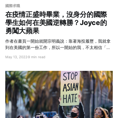
國際求職
在疫情正盛時畢業，沒身分的國際
學生如何在美國逆轉勝？Joyce的
勇闖大蘋果
作者在書頁一開始就開宗明義說：靠著海投履歷，我就拿
到在美國的第一份工作，所以一開始的我，不太相信「人
脈」的神奇力量。直到失業、被資遣，在職涯的狂風暴雨
May 13, 2022
9 min read
中，我開始明白，「人脈」是多多益善的。