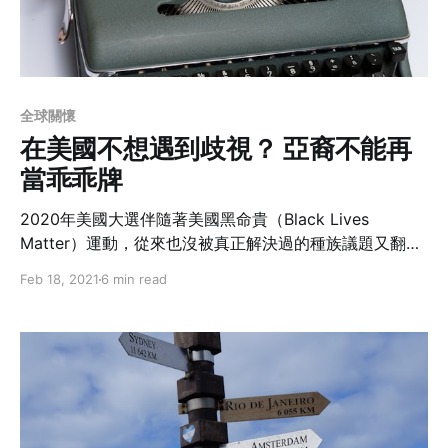
全球關懷
在美國不想遇到歧視？ 亞裔不能再
當乖乖牌
2020年美國大選伴隨著美國黑命貴（Black Lives
Matter）運動，從來也沒被真正解決過的種族議題又翻起
一卷波瀾。積疾已久的傷口一觸即發，好像什麼情緒都能
Feb 18, 2021
6 min read
藉題發揮，好像什麼情緒都能被原諒？但是在這一次的風
起雲湧裡，亞裔的角色在哪裡？近日裡美國又發生幾起亞
裔長者在公共場合被隨機攻擊的事件，若你也是亞裔或是
在乎亞裔，怎麼為自己挺身而出？