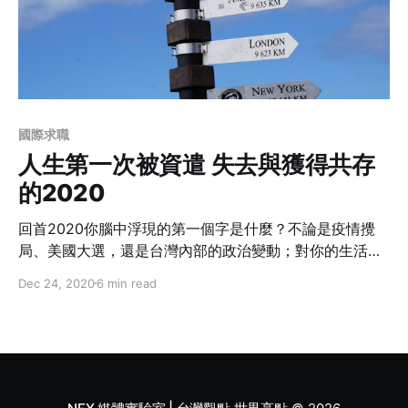
國際求職
人生第一次被資遣 失去與獲得共存
的2020
回首2020你腦中浮現的第一個字是什麼？不論是疫情攪
局、美國大選，還是台灣內部的政治變動；對你的生活和
工作有什麼影響？你的身心靈呢？有沒有因此學習了新技
Dec 24, 2020
6 min read
能或是放棄了過去多年來的堅持？習慣和思想上的改變？
或許，即將進入尾聲的庚子年，讓你因禍得福脫胎換骨，
還是陰錯陽差走上過去從沒想過的道路呢？