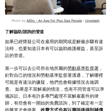
Photo by
AllGo - An App For Plus Size People
/
Unsplash
了解協助/諮詢的管道
如果已經懷疑公司在雇用的期間或是解僱步驟有違
法時，也要知道日本有可以協助維護權益，甚至訴
訟的管道。
第一步可以去公司所在地所屬的
勞動基準監督署
，
針對自己的情況和勞動基準監督署溝通，了解哪裡
可能是有違法的嫌疑，他們也會根據情況去做調
查。 如果是不當解雇的情況，也有不同管道可以準
備訴訟。日本有許多專門處理不當解雇案件的律
師，有些會有一開始的免費諮詢，到了確定有一定
收費方式也有以勝訴後得到補償
的勝算才會接案，