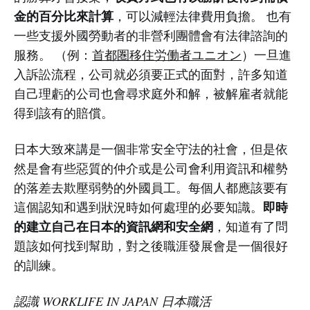
金的百分比來計算
，可以減輕法律費用負擔。 也有
一些支援外國勞動者的非營利團體會有法律諮詢的
服務。 （例：
首都圏移住労働者ユニオン
）一旦進
入訴訟流程，公司就必須要正式的面對，許多知道
自己理虧的公司也會尋求庭外和解，被解雇者就能
得到該有的賠償。
日本大致來講是一個非常安全守法的社會，但是依
然是會有些惡質的仲介或是公司會利用資訊和權勢
的落差去欺壓弱勢的外國員工。每個人都應該要有
即時
這個認知和遇到狀況時如何處理的必要知識。
的建立自己在日本的資訊網和安全網
，知道有了問
題該如何找到幫助，對之後職涯發展會是一個很好
的訓練。
認識 WORKLIFE IN JAPAN 日本職活