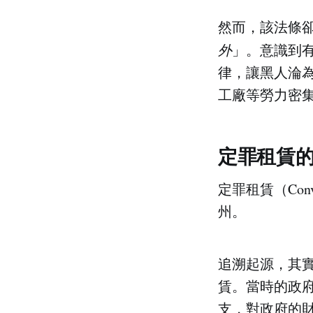
然而，該法條
外
」。意識到
律，讓黑人淪
工廠等勞力密
定罪租賃
定罪租賃（Con
州。
追溯起源，其實
賃。當時的政
支，對政府的