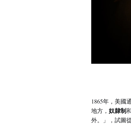
1865年，美
奴隸制
地方，
外。」，試圖