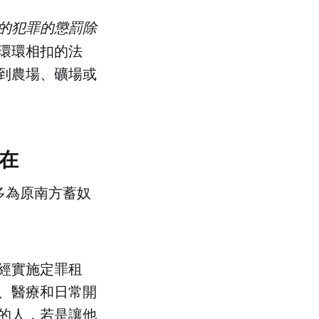
的犯罪的懲罰除
環環相扣的法
到農場、礦場或
在
的多為原南方蓄奴
已經實施定罪租
、醫療和日常開
的人，若是讓他