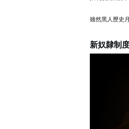
雖然黑人歷史
新奴隸制