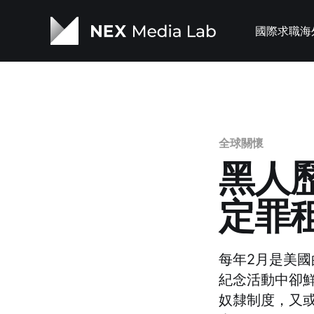
國際求職
海
全球關懷
黑人
定罪
每年2月是美
紀念活動中卻鮮少
奴隸制度，又