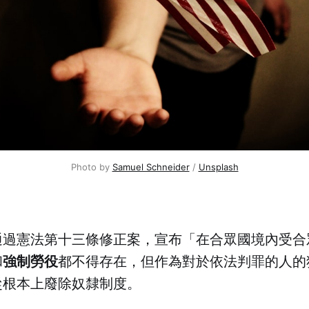
Photo by 
Samuel Schneider
 / 
Unsplash
國通過憲法第十三條修正案，宣布「在合眾國境內受
強制勞役
和
都不得存在，但作為對於依法判罪的人的
從根本上廢除奴隸制度。