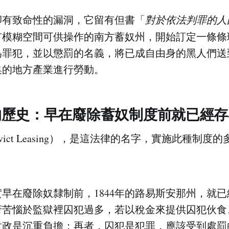
卻有致命性的漏洞，它留有但書「
對於依法判罪的人
有模糊空間可供操作的南方蓄奴州，開始訂定一條條
為罪犯，並以懲罰的名義，將已成自由身的黑人們送
集的地方產業進行勞動。
的歷史：早在廢除蓄奴制度前就已經存
vict Leasing），是這法律的名字，實施此種制度
早在廢除奴隸制前，1844年的路易斯安那州，就
府苦惱於監獄裡囚犯過多，若以稅金來提供囚犯伙食
財政是沉重負擔；再者，囚犯是犯罪，應該受到處罰