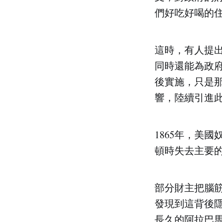
們好吃好喝的
這時，有人提
同時還能為政
後實施，只是
響，陸續引進
1865年，美
頓時失去主要
部分財主把腦
發現到這背後
長久的阿拉巴馬州