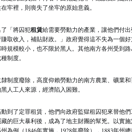
住在牢裡，則喪失了坐牢的原始意義。
租賃
出了「將囚犯
給需要勞動力的產業，讓他們付出
府賺取收入，補貼財政。」政府覺得這不失為一個好
那時規模較小，也不限於黑人。其他南方各州受到路
此種制度。
國奴隸制度廢除，高度仰賴勞動力的南方農業、礦業
的黑人工人來源，經濟陷入困難。
筋動到了定罪租賃，他們向政府監獄租囚犯來替他們
隱藏的巨大暴利後，成為了地主財團的幫兇。以實施
為例（1846年實施，1928年廢除），1883年州總