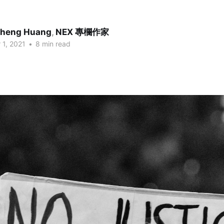
Cheng Huang
,
NEX 專欄作家
 1, 2021
•
8 min read