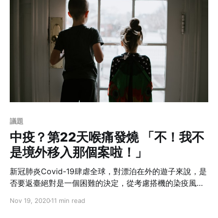
議題
中疫？第22天喉痛發燒 「不！我不
是境外移入那個案啦！」
新冠肺炎Covid-19肆虐全球，對漂泊在外的遊子來說，是
否要返臺絕對是一個困難的決定，從考慮搭機的染疫風
險，到十四天的強制隔離讓返臺的成本提升不少。思鄉心
Nov 19, 2020
11 min read
切，作者獲得老闆法外開恩–兩個月的 Work From