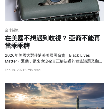
全球關懷
在美國不想遇到歧視？ 亞裔不能再
當乖乖牌
2020年美國大選伴隨著美國黑命貴（Black Lives
Matter）運動，從來也沒被真正解決過的種族議題又翻起
一卷波瀾。積疾已久的傷口一觸即發，好像什麼情緒都能
Feb 18, 2021
6 min read
藉題發揮，好像什麼情緒都能被原諒？但是在這一次的風
起雲湧裡，亞裔的角色在哪裡？近日裡美國又發生幾起亞
裔長者在公共場合被隨機攻擊的事件，若你也是亞裔或是
在乎亞裔，怎麼為自己挺身而出？