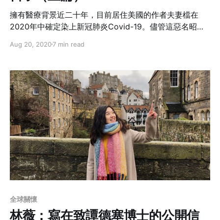
擁有醫療背景近二十年，目前居住美國的作者夫妻檔在
2020年中確定染上新冠肺炎Covid-19。儘管這惡名昭彰
疾病讓他們焦慮，他們仍詳細的紀錄了發病後的所有症狀
Aug 20, 2020
7 min read
以及療養過程，希望透過分享自己的經驗，讓身處世界各
地的人在疫情之中能有一些方向。
全球關懷
林薇：寫在致譚德塞博士的公開信