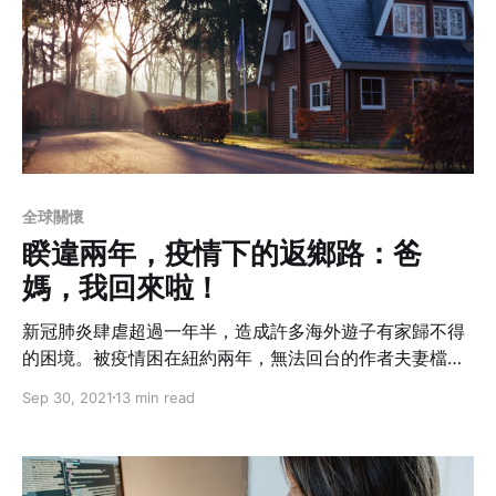
全球關懷
睽違兩年，疫情下的返鄉路：爸
媽，我回來啦！
新冠肺炎肆虐超過一年半，造成許多海外遊子有家歸不得
的困境。被疫情困在紐約兩年，無法回台的作者夫妻檔，
總算有機會回家探親啦！為了確保自身與周遭親友的健
Sep 30, 2021
13 min read
康，也為了不成為潛在的社會風險負擔，疫情之下的移動
得要小心再小心，那麼，該怎麼做？