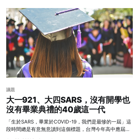
處想，在疫情期間還能工作而不影響溫飽的收入，但往壞
處想，在疫情期間還是要正常的工作，因為我們沒有藉口
不好好工作。以前申請work remotely是為求個方便或是
換個環境換個心情，而當work remotely成為日常，還笑
得出來嗎？
議題
大一921、大四SARS，沒有開學也
沒有畢業典禮的40歲這一代
「生於SARS，畢業於COVID-19，我們是最慘的一屆」這
段時間總是有意無意讀到這個標題，台灣今年高中應屆畢
業生的相關報導，說是出生時遇到SARS，終於熬到了高