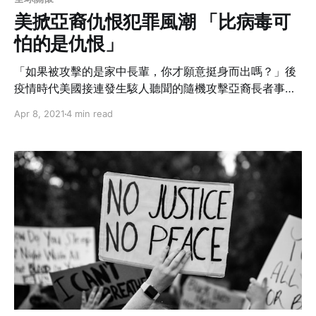
美掀亞裔仇恨犯罪風潮 「比病毒可
怕的是仇恨」
「如果被攻擊的是家中長輩，你才願意挺身而出嗎？」後
疫情時代美國接連發生駭人聽聞的隨機攻擊亞裔長者事
件，被害人從輕重傷到致死，眼前的事實在在挑動著在美
Apr 8, 2021
4 min read
華人的神經；長期以來被歧視、被針對甚至現在成為惡意
下手標靶的蓄膿毒瘤，除了抗議和口水之外，還有翻轉的
可能嗎？我們到底還要旁觀多久？