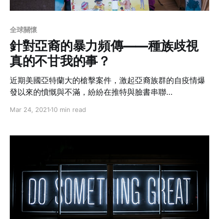
全球關懷
針對亞裔的暴力頻傳——種族歧視
真的不甘我的事？
近期美國亞特蘭大的槍擊案件，激起亞裔族群的自疫情爆
發以來的憤慨與不滿，紛紛在推特與臉書串聯
#StopAsianHate，組織行動倡議與街頭遊行，以抗議不
Mar 24, 2021
10 min read
平等的種族歧視。而作為亞裔的一環，台裔該如何看待這
場社會運動？又除了停止對亞裔的仇恨外，該如何剖析背
後鑲嵌於種族、性別間的不平等關係？