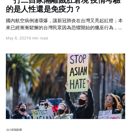
的是人性還是免疫力？
國內航空病例連環爆，讓新冠肺炎在台灣又亮起紅燈；本
來已經漸漸鬆懈的台灣民眾因為恐懼開始的獵巫行為，第
一波延燒到就是首當其衝的機組員與家人們，連帶著海歸
May 6, 2021
9 min read
家庭在隔離期間，甚至碰上了自宅管理員聲稱怕被感染而
拒絕送餐，也禁止外送平台上樓的窘境。你怎麼看疫情帶
給人性的考驗是什麼？
全球關懷