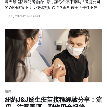
每天緊追防疫記者會的生活，讓你食不下嚥嗎？還是公司
的WFH政策不明，使你無所適從？面對孩子「停課不停
學」，學校和工作兩者步調不同，你一下慌了手腳，不知
Jun 3, 2021
12 min read
道該怎麼妥善安排新生活？恐慌、無力、憤怒都跟著每天
的確診人數上上下下，你不知道這樣的日子還要多久？而
去年一年其他國家又是如何跌跌撞撞走到今天？作者整理
出來八大方向，或許你要的答案在裡面。
議題
紐約J&J嬌生疫苗接種經驗分享：流
程、注意事項、副作用全紀錄