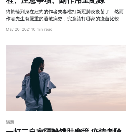
終於輪到身在紐約的作者夫妻檔打新冠肺炎疫苗了！然而
作者先生有嚴重的過敏病史，究竟該打哪家的疫苗比較安
全？接種後的副作用又是什麼？作者希望透過這篇全紀錄
May 20, 2021
10 min read
讓我們一窺打疫苗的過程和注意事項，了解背後故事後，
就不再緊張。
議題
一打二自家隔離餓肚窘境 疫情考驗