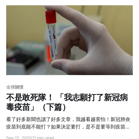
Taiwan到手，啟程返航！不過，2020年始終像打開出奇
蛋一樣，許多意外在隔離觀察期內發生。
全球關懷
不是敢死隊！ 「我志願打了新冠病
毒疫苗」（下篇）
看了好多新聞也讀了好多文章，我越看越害怕！新冠肺炎
疫苗到底能不能打？如果決定要打，是不是要等到疫苗成
熟了再來考慮呢？那甚麼時候才算得上成熟？讓有醫療背
Sep 12, 2020
11 min read