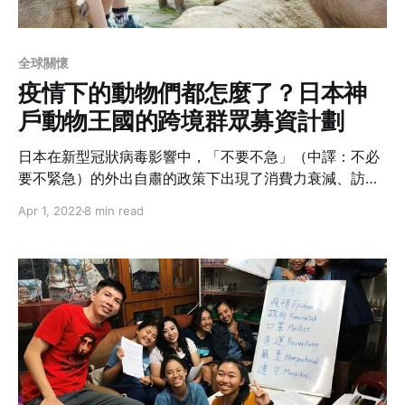
全球關懷
疫情下的動物們都怎麼了？日本神
戶動物王國的跨境群眾募資計劃
日本在新型冠狀病毒影響中，「不要不急」（中譯：不必
要不緊急）的外出自肅的政策下出現了消費力衰減、訪日
觀光市場消失，以及 2020 東京奧運延期等問題，造成各
Apr 1, 2022
8 min read
種產業的經營者面臨經營困難。七月底在日本政府雖然在
各地陸續展開了「GO TO TRAVEL」的活動，希望促進國
內的旅遊經濟，但訪日觀光市場的復甦仍遙遙無期。