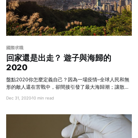
國際求職
回家還是出走？ 遊子與海歸的
2020
盤點2020你怎麼定義自己？因為一場疫情–全球人民和無
形的敵人還在苦戰中，卻間接引發了最大海歸潮；讓散落
地球各角落的台灣人才或短暫停留或舉家遷移回到台灣。
Dec 31, 2020
10 min read
面臨突如其來的人生規劃改變，你也是其中一份子？抑或
還在觀望？回到熟悉又陌生的家鄉，不論是重返職場或是
生活型態改變的衝擊，你怎麼應對？