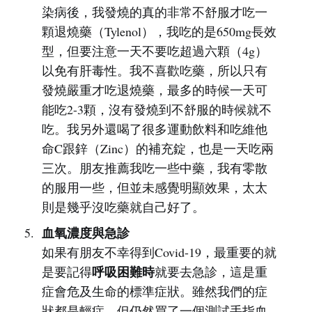
染病後，我發燒的真的非常不舒服才吃一
顆退燒藥（Tylenol），我吃的是650mg長效
型，但要注意一天不要吃超過六顆（4g）
以免有肝毒性。我不喜歡吃藥，所以只有
發燒嚴重才吃退燒藥，最多的時候一天可
能吃2-3顆，沒有發燒到不舒服的時候就不
吃。我另外還喝了很多運動飲料和吃維他
命C跟鋅（Zinc）的補充錠，也是一天吃兩
三次。朋友推薦我吃一些中藥，我有零散
的服用一些，但並未感覺明顯效果，太太
則是幾乎沒吃藥就自己好了。
血氧濃度與急診
如果有朋友不幸得到Covid-19，最重要的就
呼吸困難時
是要記得
就要去急診，這是重
症會危及生命的標準症狀。雖然我們的症
狀都是輕症，但仍然買了一個測試手指血