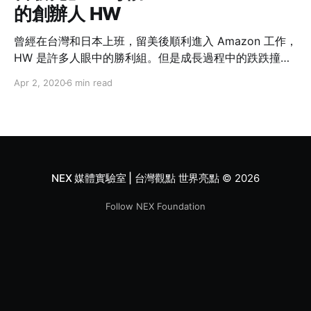
的創辦人 HW
曾經在台灣和日本上班，留美後順利進入 Amazon 工作，
HW 是許多人眼中的勝利組。但是成長過程中的跌跌撞
撞，曾迫使他念了 12 所學校，成績還爛到差點被二一，
Apr 2, 2020
6 min read
能夠逆轉人生，除了努力之外，貴人的幫助也是關鍵。
「我想要把這份感謝化為力量回饋台灣社會」，這正是
NEX Foundation 成立的初衷。
NEX 媒體實驗室 | 台灣觀點 世界亮點
© 2026
Follow NEX Foundation