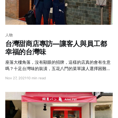
人物
台灣甜商店專訪—讓客人與員工都
幸福的台灣味
座落大樓角落，沒有顯眼的招牌，這樣的店真的會有生意
嗎？十足台灣味的裝潢，五花八門的菜單讓人選擇困難發
作。小孩子才做選擇，大人就是想吃的都點！上菜後托盤
Nov 27, 2021
10 min read
上呈現的就是懷念已久的家鄉味，一邊吃一邊讚不絕口。
門口的排隊人潮越來越長，而且大部分是日本人，讓人驚
訝這樣一家隱身在二樓的小店鋪原來有這麼強大的力量......