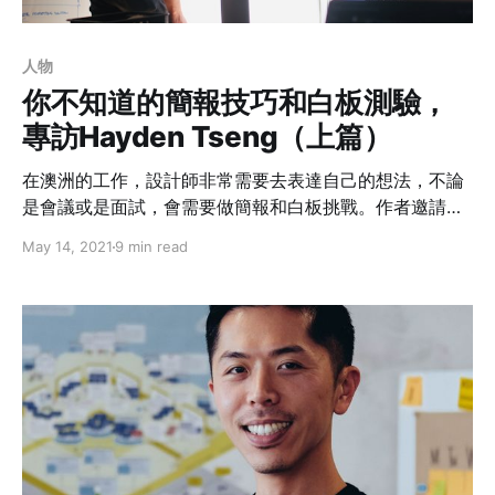
人物
你不知道的簡報技巧和白板測驗，
專訪Hayden Tseng（上篇）
在澳洲的工作，設計師非常需要去表達自己的想法，不論
是會議或是面試，會需要做簡報和白板挑戰。作者邀請到
目前在亞X遜雲端運算服務 (AWS) 擔任亞太地區的資深開
May 14, 2021
9 min read
發經理 Hayden Tseng 跟我們分享，從過去擔任諮詢顧問
以及到目前的工作，他是怎麼與人溝通，以及在會議呈現
簡報。