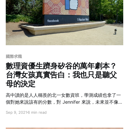
國際求職
數理資優生躋身矽谷的萬年劇本？
台灣女孩真實告白：我也只是聽父
母的決定
高中讀的是人人稱羨的北一女數資班，學測成績也拿了一
個對她來說該有的分數，對 Jennifer 來說，未來並不像多
數人因為分數而侷限住視野。雖然，美國、矽谷、加州，
Sep 9, 2021
6 min read
對她來說並不陌生，不過回想當時對未來的規劃時，仍舊
是父母的決定。即便當時不是自己的決定，但過去八年在