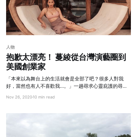
人物
抱歉太漂亮！ 蔓綾從台灣演藝圈到
美國創業家
「本來以為舞台上的生活就會是全部了吧？很多人對我
好，當然也有人不喜歡我…。」一趟尋求心靈庇護的尋親
之旅，讓光鮮亮麗的蔓綾從台灣飛到美國，沒想到卻意外
Nov 26, 2020
10 min read
開啟她的創業之路。沒有女生不愛漂亮，但是這個漂亮該
如何定義？蔓綾要告訴你，華服和濃妝？鎂光燈或新聞報
導？都在她開始接納自己之後，有了不一樣的定義。