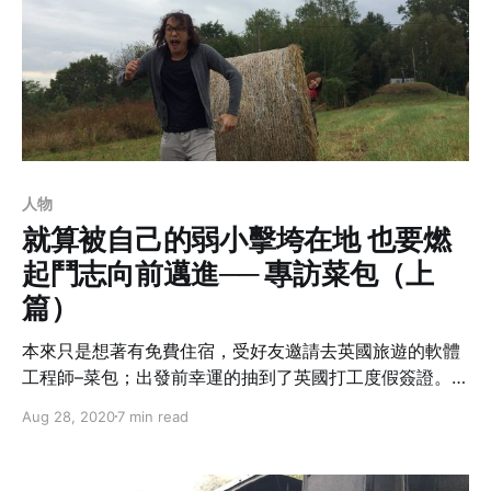
人物
就算被自己的弱小擊垮在地 也要燃
起鬥志向前邁進── 專訪菜包（上
篇）
本來只是想著有免費住宿，受好友邀請去英國旅遊的軟體
工程師–菜包；出發前幸運的抽到了英國打工度假簽證。這
一段旅程開啟了從來沒想過能在國外工作的他，不論是職
Aug 28, 2020
7 min read
涯或更可以說是探索自我的一段不可抹滅的插曲。