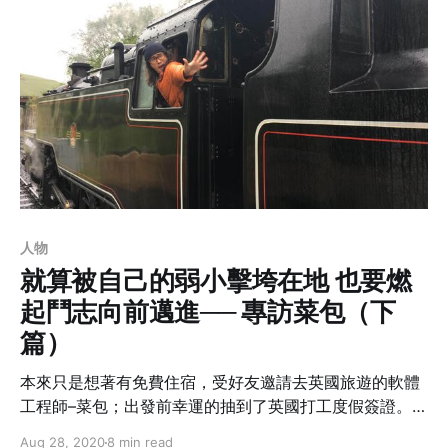
人物
就算被自己的弱小擊垮在地 也要燃
起鬥志向前邁進── 專訪菜包（下
篇）
本來只是想著有免費住宿，受好友邀請去英國旅遊的軟體
工程師–菜包；出發前幸運的抽到了英國打工度假簽證。這
一段旅程開啟了從來沒想過能在國外工作的他，不論是職
Aug 28, 2020
8 min read